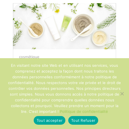
cosmétique
En visitant notre site Web et en utilisant nos services, vous
Formation cosmétiques naturels
comprenez et acceptez la façon dont nous traitons les
données personnelles conformément à notre politique de
900€
25h
confidentialité. Nous respectons votre vie privée et le droit de
contrôler vos données personnelles. Nos principes directeurs
sont simples. Nous vous donnons accès à notre politique de
confidentialité pour comprendre quelles données nous
collectons et pourquoi. Veuillez prendre un moment pour la
lire. C'est important !
Politique de confidentialité
Tout accepter
Tout Refuser