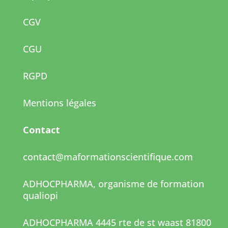
o
p
n
o
p
CGV
k
CGU
RGPD
Mentions légales
Contact
contact@maformationscientifique.com
ADHOCPHARMA, organisme de formation
qualiopi
ADHOCPHARMA 4445 rte de st waast 81800